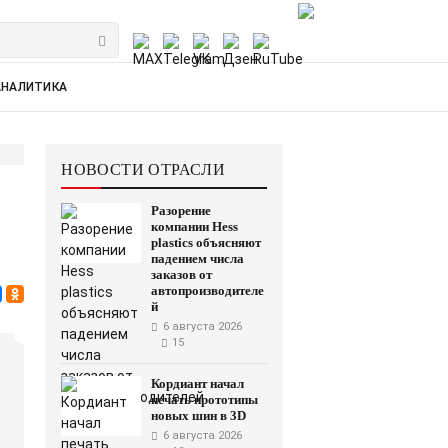
АНАЛИТИКА
НОВОСТИ ОТРАСЛИ
Разорение
компании Hess
plastics объясняют
падением числа
заказов от
автопроизводителе
й
6 августа 2026
15
Кордиант начал
печать прототипы
новых шин в 3D
6 августа 2026