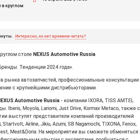
 в круглом
инуты.
Интересно, но нет времени читать?
круглом столе
NEXUS Automotive Russia
ренды. Тенденции 2024 года».
в рынка автозапчастей, профессиональные консультации
бщение с крупнейшими дистрибьюторами.
EXUS Automotive Russia
- компании IXORA, TISS AMTEL
Iberis, Moyola, Lariomi, Just Drive, Kormaх Metaco, также 
тии выступят представители компаний производителей
, Startvolt, Airline, Jikiu, Azumi, SB Nagamochi, TIXONA, Fenox,
Febest, Meat&Doria. На мероприятии вы сможете обменяться
офессиональным опытом с экспертами, пообщаться с