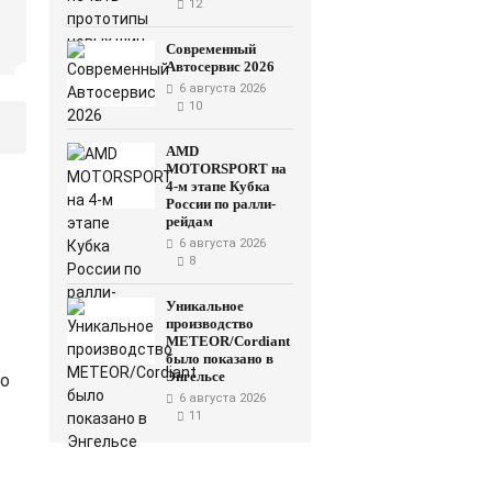
12
Современный
Автосервис 2026
6 августа 2026
10
AMD
MOTORSPORT на
4-м этапе Кубка
России по ралли-
рейдам
6 августа 2026
8
Уникальное
производство
METEOR/Cordiant
было показано в
Энгельсе
со
6 августа 2026
11