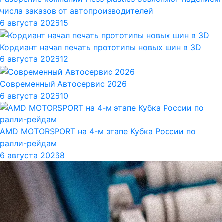
числа заказов от автопроизводителей
6 августа 2026
15
Кордиант начал печать прототипы новых шин в 3D
6 августа 2026
12
Современный Автосервис 2026
6 августа 2026
10
AMD MOTORSPORT на 4-м этапе Кубка России по
ралли-рейдам
6 августа 2026
8