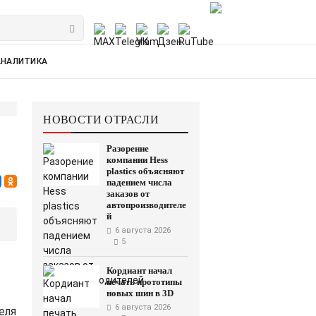
АНАЛИТИКА
НОВОСТИ ОТРАСЛИ
Разорение
компании Hess
plastics объясняют
падением числа
заказов от
автопроизводителе
й
6 августа 2026
5
Кордиант начал
печать прототипы
новых шин в 3D
6 августа 2026
еля