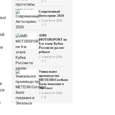
7
Современный
Автосервис 2026
ных
6 августа 2026
3
ной
AMD
MOTORSPORT на
4-м этапе Кубка
ее
России по ралли-
рейдам
6 августа 2026
7
Уникальное
производство
METEOR/Cordiant
е
было показано в
Энгельсе
ься
6 августа 2026
8
и