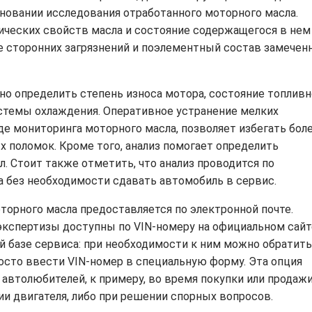
сновании исследования отработанного моторного масла.
ических свойств масла и состояние содержащегося в нем
ие сторонних загрязнений и поэлементный состав замечен
но определить степень износа мотора, состояние топлив
стемы охлаждения. Оперативное устранение мелких
де мониторинга моторного масла, позволяет избегать бол
 поломок. Кроме того, анализ помогает определить
. Стоит также отметить, что анализ проводится по
 без необходимости сдавать автомобиль в сервис.
оторного масла предоставляется по электронной почте.
 экспертизы доступны по VIN-номеру на официальном сайт
ой базе сервиса: при необходимости к ним можно обратит
росто ввести VIN-номер в специальную форму. Эта опция
 автолюбителей, к примеру, во время покупки или продаж
ии двигателя, либо при решении спорных вопросов.