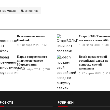
рные масла
Диагностика
Всесезонные шины
СтартВОЛЬТ начина
Hankook
поставки клемм АКБ
9 ноября 2020
56
30 июля 2018
207
Парад современного
Bosch продает свой
диагностического
российский завод по
оборудования
выпуску свечей
зажигания
2 октября 2014
778
27 марта 2023
211
ПРОЕКТЕ
РУБРИКИ