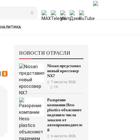
АНАЛИТИКА
НОВОСТИ ОТРАСЛИ
Nissan представил
новый кроссовер
NX7
7 августа 2026
19
Разорение
компании Hess
plastics объясняют
падением числа
заказов от
автопроизводителе
й
6 августа 2026