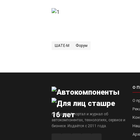
ШАТЕ-М
Форум
О 
О п
Рек
Отраслевой портал и журнал об
Кон
автокомпонентах, технологиях, сервисе и
Наш
бизнесе. Издаётся с 2011 года.
Арх