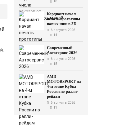
18
Кордиант начал
печать прототипы
новых шин в 3D
ей
6 августа 2026
14
Современный
й.
Автосервис 2026
6 августа 2026
15
AMD
MOTORSPORT на
4-м этапе Кубка
России по ралли-
рейдам
6 августа 2026
11