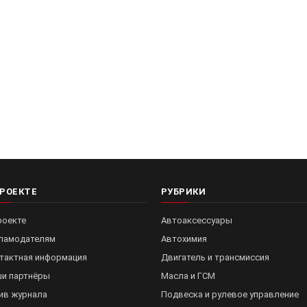
ПРОЕКТЕ
РУБРИКИ
роекте
Автоаксессуары
ламодателям
Автохимия
тактная информация
Двигатель и трансмиссия
и партнёры
Масла и ГСМ
ив журнала
Подвеска и рулевое управление