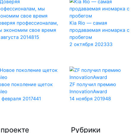
оверяя профессионалам,
Kia Rio — самая
ы экономим свое время
продаваемая иномарка с
 августа 2014
815
пробегом
2 октября 2023
33
овое поколение щеток
ZF получил премию
leo
InnovationAward
3 февраля 2017
441
14 ноября 2019
48
 проекте
Рубрики