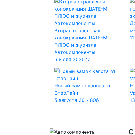
Д
Вторая отраслевая
м
конфкркнция ШАТЕ-М
11
ПЛЮС и журнала
Автокомпоненты
6 июля 2020
77
Новый замок капота от
Н
СтарЛайн
Va
5 августа 2014
806
1
О