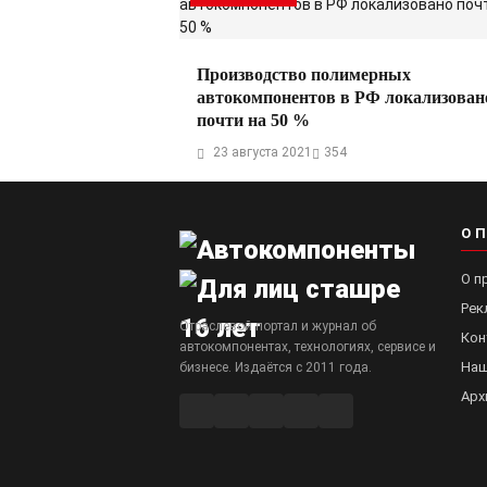
Производство полимерных
автокомпонентов в РФ локализован
почти на 50 %
23 августа 2021
354
О 
О п
Рек
Отраслевой портал и журнал об
Кон
автокомпонентах, технологиях, сервисе и
Наш
бизнесе. Издаётся с 2011 года.
Арх