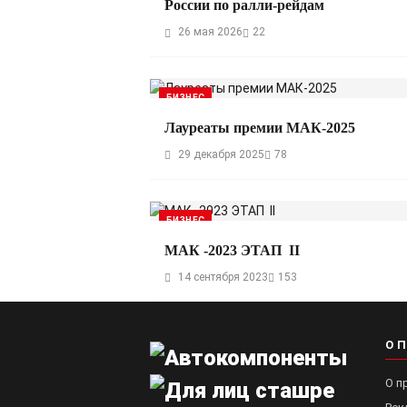
России по ралли-рейдам
26 мая 2026
22
БИЗНЕС
Лауреаты премии МАК-2025
29 декабря 2025
78
БИЗНЕС
МАК -2023 ЭТАП II
14 сентября 2023
153
О 
О п