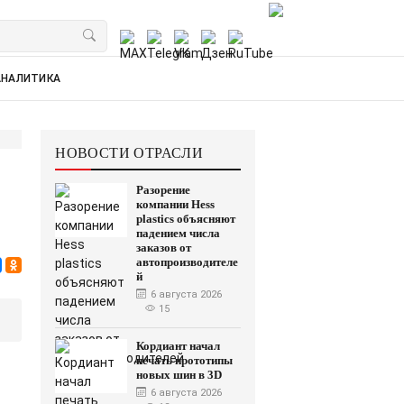
АНАЛИТИКА
НОВОСТИ ОТРАСЛИ
Разорение
компании Hess
plastics объясняют
падением числа
заказов от
автопроизводителе
й
6 августа 2026
15
Кордиант начал
печать прототипы
новых шин в 3D
6 августа 2026