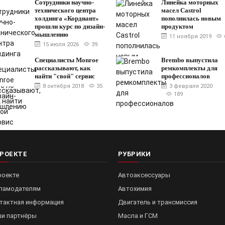
Сотрудники научно-
Линейка моторных
технического центра
масел Castrol
холдинга «Кордиант»
пополнилась новым
прошли курс по дизайн-
продуктом
мышлению
11 ноября 2019
15 июля 2026
39
Специалисты Monroe
Brembo выпустила
рассказывают, как
ремкомплекты для
найти "свой" сервис
профессионалов
8 октября 2018
35
3 февраля 2020
189
ПРОЕКТЕ
РУБРИКИ
роекте
Автоаксессуары
ламодателям
Автохимия
тактная информация
Двигатель и трансмиссия
и партнёры
Масла и ГСМ