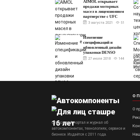
AIMOL открывает
продажи моторных
масел в лицензионном
партнерстве с UFC
3 августа 2021
51
Изменение
спецификаций и
обновленный дизайн
упаковки DENSO
27 июля 2018
144
О 
О п
Рек
Отраслевой портал и журнал об
Кон
автокомпонентах, технологиях, сервисе и
Наш
бизнесе. Издаётся с 2011 года.