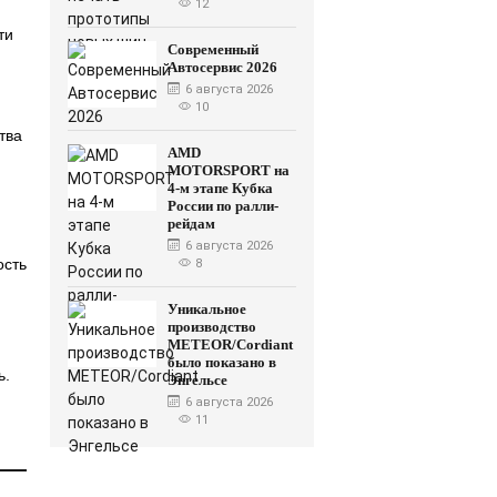
12
ти
Современный
Автосервис 2026
6 августа 2026
10
тва
AMD
MOTORSPORT на
4-м этапе Кубка
России по ралли-
рейдам
6 августа 2026
ость
8
Уникальное
производство
METEOR/Cordiant
было показано в
ь.
Энгельсе
6 августа 2026
11