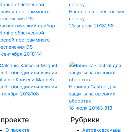
Насос alca к весеннему
сезону
иагностический прибор
23 апреля 2018
298
lphi с облегченной
ерсией программного
беспечения DS
 сентября 2018
114
lsonic Kansei и Magneti
relli объединили усилия
Новинка Castrol для
7 ноября 2018
108
защиты на высоких
оборотах
18 июля 2016
3 813
 проекте
Рубрики
О проекте
Автоаксессуары