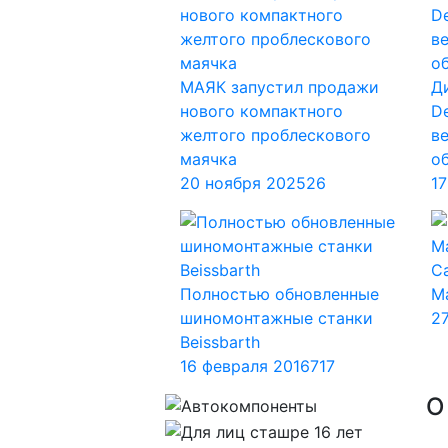
МАЯК запустил продажи
Д
нового компактного
De
желтого проблескового
в
маячка
о
20 ноября 2025
26
17
Ca
Полностью обновленные
Ma
шиномонтажные станки
2
Beissbarth
16 февраля 2016
717
О