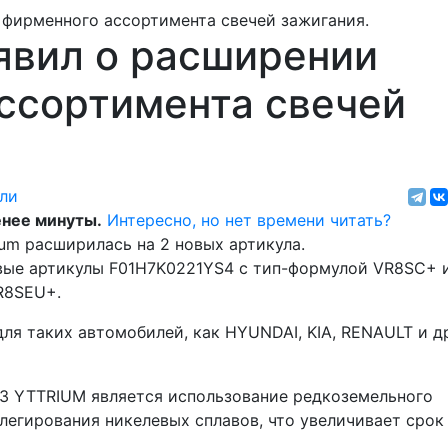
явил о расширении
ссортимента свечей
ли
нее минуты.
Интересно, но нет времени читать?
ium расширилась на 2 новых артикула.
овые артикулы F01H7K0221YS4 с тип-формулой VR8SC+ 
R8SEU+.
ля таких автомобилей, как HYUNDAI, KIA, RENAULT и д
З YTTRIUM является использование редкоземельного
легирования никелевых сплавов, что увеличивает срок