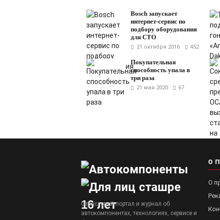
Bosch запускает
интернет-сервис по
подбору оборудования
для СТО
21 октября 2016
452
Покупательная
способность упала в
три раза
21 мая 2020
67
О 
О п
Рек
Отраслевой портал и журнал об
Кон
автокомпонентах, технологиях, сервисе и