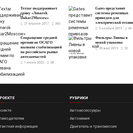
Textar поддерживает
Gates представит
гонку «Amarok
системы ременных
Dakar2Moscow»
приводов для
электрической техни
21 апреля 2017
365
5 ноября 2019
66
Сокращение средней
Фильтры Ливны в
премии по ОСАГО
новой упаковке
вызвана стабилизацией
30 мая 2019
32
на российском рынке
автозапчастей
1 июня 2023
38
ПРОЕКТЕ
РУБРИКИ
роекте
Автоаксессуары
ламодателям
Автохимия
тактная информация
Двигатель и трансмиссия