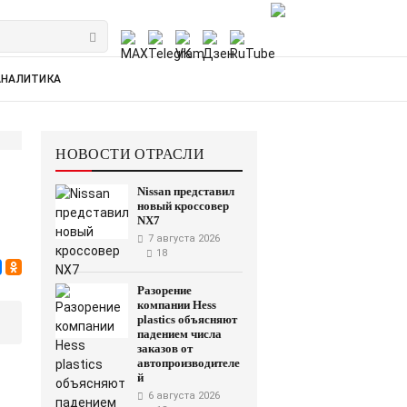
АНАЛИТИКА
НОВОСТИ ОТРАСЛИ
Nissan представил
новый кроссовер
NX7
7 августа 2026
18
Разорение
компании Hess
plastics объясняют
падением числа
заказов от
автопроизводителе
й
6 августа 2026