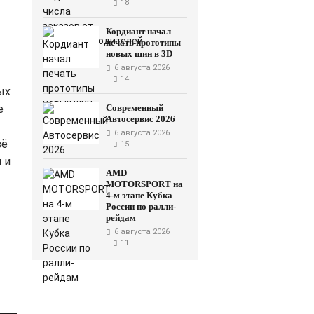
18
Кордиант начал
печать прототипы
новых шин в 3D
6 августа 2026
14
ых
е
Современный
Автосервис 2026
6 августа 2026
зё
15
 и
AMD
MOTORSPORT на
4-м этапе Кубка
России по ралли-
рейдам
6 августа 2026
11