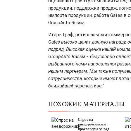
оценивают работу компании Gates, 
продукции, поддержки продаж, логи
импорта продукции, работа Gates в
GroupAuto Russia.
Игорь Граф, региональный коммерче
Gates высоко ценит данную награду, о
подряд. Высокая оценка нашей компа
GroupAuto Russia - безусловно явля
выбранного нами направления развит
нашим партнерам. Мы также получаем
сотрудничества, которые имеют поте
ближайшей перспективе."
ПОХОЖИЕ МАТЕРИАЛЫ
Спрос на
внедорожники и
кроссоверы за год