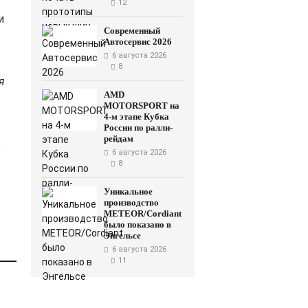
12
и
Современный
Автосервис 2026
6 августа 2026
8
я
AMD
MOTORSPORT на
4-м этапе Кубка
России по ралли-
рейдам
о
6 августа 2026
8
Уникальное
производство
METEOR/Cordiant
было показано в
Энгельсе
6 августа 2026
11