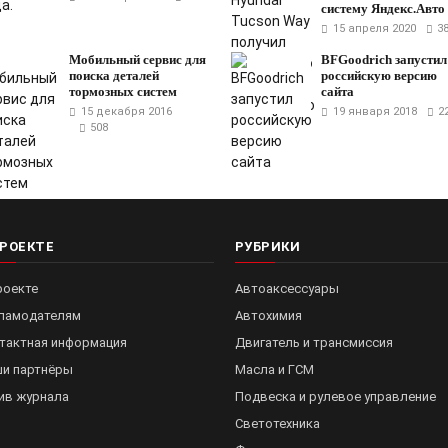
систему Яндекс.Авто
15 апреля 2020
3
Мобильный сервис для
BFGoodrich запуcтил
поиска деталей
российскую версию
тормозных систем
сайта
15 декабря 2016
19 января 2018
2
508
ПРОЕКТЕ
РУБРИКИ
роекте
Автоаксессуары
ламодателям
Автохимия
тактная информация
Двигатель и трансмиссия
и партнёры
Масла и ГСМ
ив журнала
Подвеска и рулевое управление
Светотехника