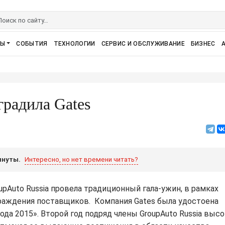
РЫ
СОБЫТИЯ
ТЕХНОЛОГИИ
СЕРВИС И ОБСЛУЖИВАНИЕ
БИЗНЕС
градила Gates
инуты.
Интересно, но нет времени читать?
upAuto Russia провела традиционный гала-ужин, в рамках
раждения поставщиков. Компания Gates была удостоена
а 2015». Второй год подряд члены GroupAuto Russia выс