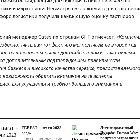
отмечая ее выдающие достижения в области качества
стики и маркетинга. Несмотря на сложный год в отношени
 сфере логистики получила наивысшую оценку партнеров
ский менеджер Gates по странам СНГ отмечает:
«Компани
собенно, учитывая тот факт, что мы получаем её второй год
нии на российском рынке дистрибьюторами - участниками
ется дополнительным подтверждением правильности
ия бизнеса и высокого качества сервиса, предоставляемог
 возможность обратить внимание на те аспекты
нциал для улучшения и требуют большего внимания в
FEBEST – итоги 2023
Лимитированный
года.
Hyundai Tucson Way
получил встроенную
16 января 2024
35