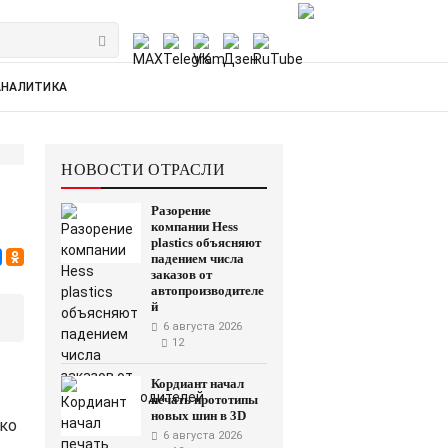
АНАЛИТИКА
НОВОСТИ ОТРАСЛИ
Разорение
компании Hess
plastics объясняют
падением числа
заказов от
автопроизводителе
й
6 августа 2026
12
Кордиант начал
печать прототипы
новых шин в 3D
око
6 августа 2026