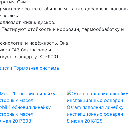
ерстия. Они
рможение более стабильным. Также добавлены канавки
я колеса.
одлевает жизнь дисков.
. Тестируют стойкость к коррозии, термообработку и
ехнологии и надёжность. Она
иков ГАЗ безопаснее и
вует стандарту ISO-9001.
диски
Тормозная система
ы
bil 1 обновил линейку
Osram пополнил линейку
оторных масел
инспекционных фонарей
0 мая 2017
698
8 июня 2018
125