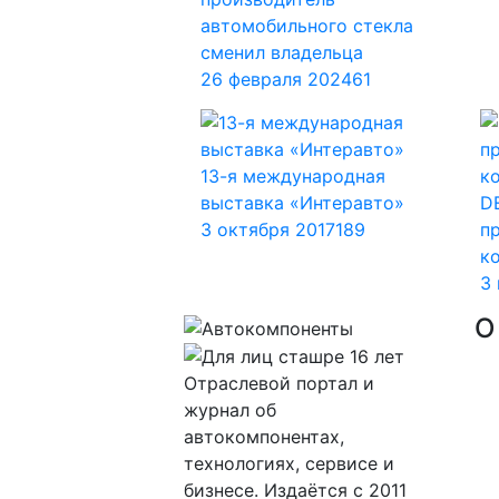
автомобильного стекла
сменил владельца
26 февраля 2024
61
13-я международная
выставка «Интеравто»
D
3 октября 2017
189
п
к
3
О
Отраслевой портал и
журнал об
автокомпонентах,
технологиях, сервисе и
бизнесе. Издаётся с 2011