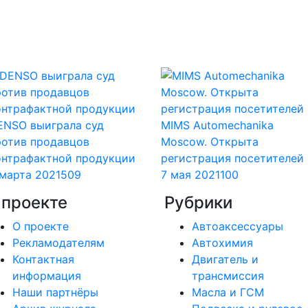
ENSO выиграла суд
MIMS Automechanika
ротив продавцов
Moscow. Открыта
онтрафактной продукции
регистрация посетителей
 марта 2021
509
7 мая 2021
100
 проекте
Рубрики
О проекте
Автоаксессуары
Рекламодателям
Автохимия
Контактная
Двигатель и
информация
трансмиссия
Наши партнёры
Масла и ГСМ