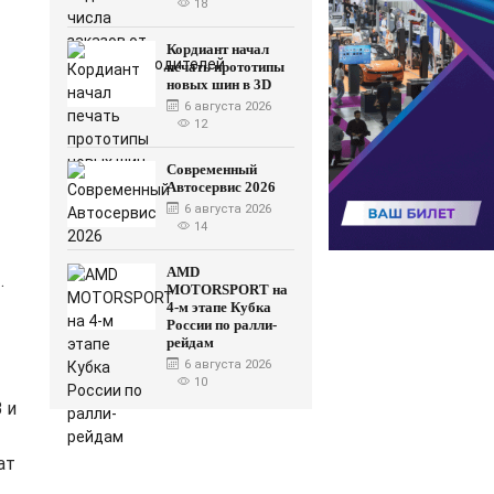
18
Кордиант начал
печать прототипы
новых шин в 3D
6 августа 2026
12
Современный
Автосервис 2026
6 августа 2026
14
AMD
.
MOTORSPORT на
4-м этапе Кубка
России по ралли-
рейдам
6 августа 2026
10
 и
ат