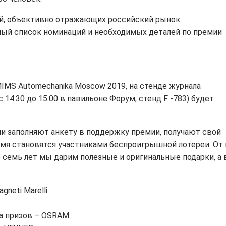
й, объективно отражающих российский рынок
ный список номинаций и необходимых деталей по премии
IMS Automechanika Moscow 2019, на стенде журнала
 14.30 до 15.00 в павильоне Форум, стенд F -783) будет
ли заполняют анкету в поддержку премии, получают свой
емя становятся участниками беспроигрышной лотереи. От 
е семь лет мы дарим полезные и оригинальные подарки, а 
neti Marelli
а призов – ОSRAM