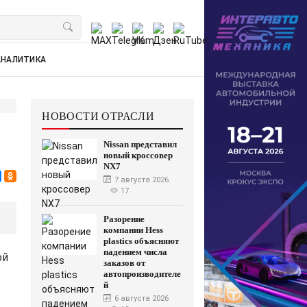
АНАЛИТИКА
НОВОСТИ ОТРАСЛИ
Nissan представил
новый кроссовер
NX7
7 августа 2026
17
Разорение
компании Hess
plastics объясняют
падением числа
ой
заказов от
автопроизводителе
й
6 августа 2026