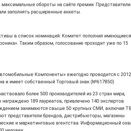
т максимальные обороты на сайте премии. Представители
али заполнять расширенные анкеты.
ктивы в список номинаций. Комитет пополнил имеющиеся
роника». Таким образом, голосование проходит уже по 15
втомобильные Компоненты» ежегодно проводится с 2012
на и имеет собственный Торговый знак (№617850)
аствовало более 500 производителей из 23 стран мира,
о награждено 189 лауреатов, привлечено 140 экспертов
ждением занимаются свыше 50 крупных СМИ, включая ТВ
ают представители брендов, дистрибьюторы, магазины
тические и маркетинговые агентства. Информационный охв
0 человек.