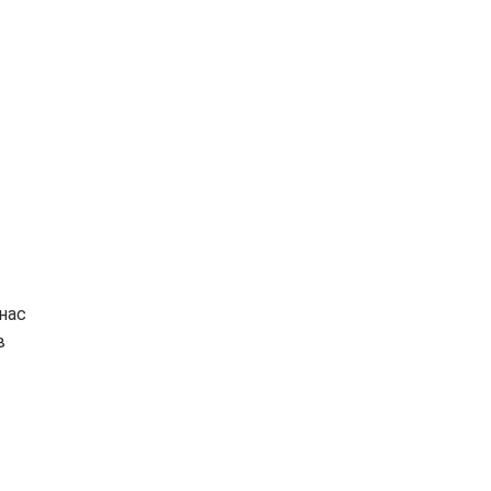
нас
в