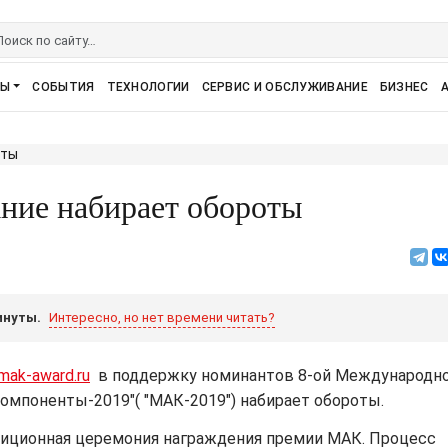
РЫ
СОБЫТИЯ
ТЕХНОЛОГИИ
СЕРВИС И ОБСЛУЖИВАНИЕ
БИЗНЕС
ние набирает обороты
инуты.
Интересно, но нет времени читать?
/mak-award.ru
в поддержку номинантов 8-ой Международн
мпоненты-2019"( "МАК-2019") набирает обороты.
адиционная церемония награждения премии МАК. Процесс