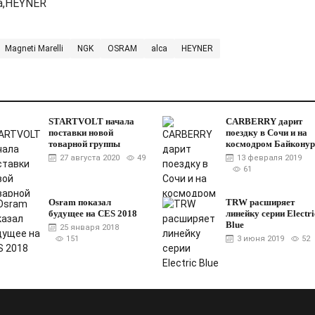
a,HЕYNER
Magneti Marelli
NGK
ОSRAM
alca
HЕYNER
STARTVOLT начала
CARBERRY дарит
поставки новой
поездку в Сочи и на
товарной группы
космодром Байконур
27 августа 2020
49
13 февраля 2019
61
Osram показал
TRW расширяет
будущее на CES 2018
линейку серии Electri
Blue
25 января 2018
151
3 июня 2019
52