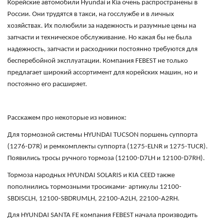
Корейские автомобили Hyundai и Kia очень распространены в
России. Они трудятся в такси, на госслужбе и в личных
хозяйствах. Их полюбили за надежность и разумные цены на
запчасти и техническое обслуживание. Но какая бы не была
надежность, запчасти и расходники постоянно требуются для
бесперебойной эксплуатации. Компания FEBEST не только
предлагает широкий ассортимент для корейских машин, но и
постоянно его расширяет.
Расскажем про некоторые из новинок:
Для тормозной системы HYUNDAI TUCSON поршень суппорта
(1276-D7R) и ремкомплекты суппорта (1275-ELNR и 1275-TUCR).
Появились тросы ручного тормоза (12100-D7LH и 12100-D7RH).
Тормоза народных HYUNDAI SOLARIS и KIA CEED также
пополнились тормозными тросиками- артикулы 12100-
SBDISCLH, 12100-SBDRUMLH, 22100-A2LH, 22100-A2RH.
Для HYUNDAI SANTA FE компания FEBEST начала производить