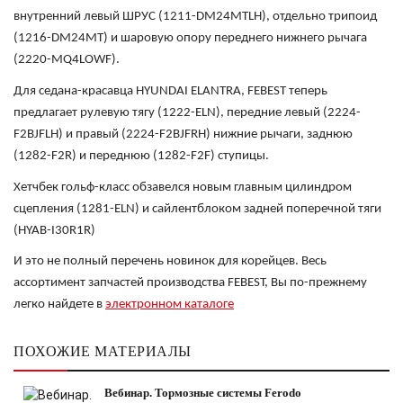
внутренний левый ШРУС (1211-DM24MTLH), отдельно трипоид
(1216-DM24MT) и шаровую опору переднего нижнего рычага
(2220-MQ4LOWF).
Для седана-красавца HYUNDAI ELANTRA, FEBEST теперь
предлагает рулевую тягу (1222-ELN), передние левый (2224-
F2BJFLH) и правый (2224-F2BJFRH) нижние рычаги, заднюю
(1282-F2R) и переднюю (1282-F2F) ступицы.
Хетчбек гольф-класс обзавелся новым главным цилиндром
сцепления (1281-ELN) и сайлентблоком задней поперечной тяги
(HYAB-I30R1R)
И это не полный перечень новинок для корейцев. Весь
ассортимент запчастей производства FEBEST, Вы по-прежнему
легко найдете в
электронном каталоге
ПОХОЖИЕ МАТЕРИАЛЫ
Вебинар. Тормозные системы Ferodo