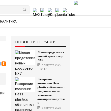
АНАЛИТИКА
НОВОСТИ ОТРАСЛИ
Nissan представил
новый кроссовер
NX7
7 августа 2026
17
Разорение
компании Hess
plastics объясняют
падением числа
ики
заказов от
и,
автопроизводителе
й
6 августа 2026