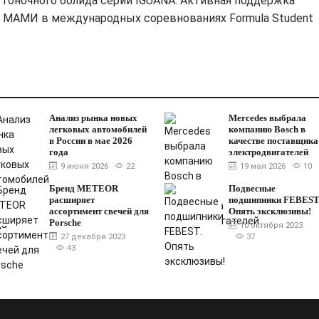
гоночного болида серии IGUANA. Активная поддержка
” МАМИ в международных соревнованиях Formula Student
Анализ рынка новых
Mercedes выбрала
легковых автомобилей
компанию Bosch в
в России в мае 2026
качестве поставщика
года
электродвигателей
9 июня 2026
22
19 мая 2026
10
Бренд METEOR
Подвесные
расширяет
подшипники FEBEST
ассортимент свечей для
Опять эксклюзивы!
Porsche
10 октября 2023
27 декабря 2023
37
43