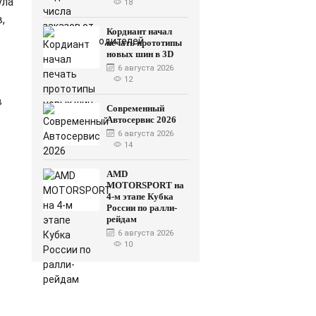
ула
18
,
Кордиант начал
печать прототипы
новых шин в 3D
6 августа 2026
12
в
Современный
Автосервис 2026
6 августа 2026
14
AMD
MOTORSPORT на
4-м этапе Кубка
России по ралли-
рейдам
6 августа 2026
10