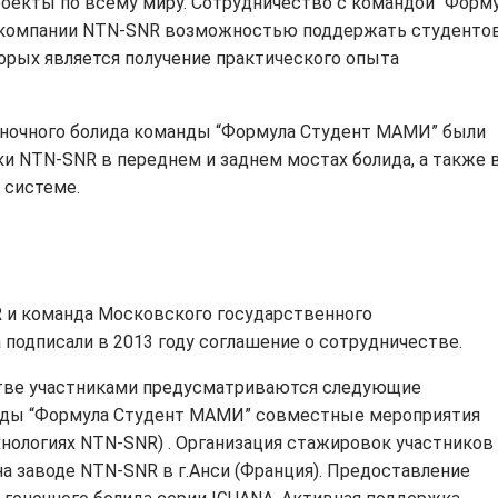
оекты по всему миру. Сотрудничество с командой “Форм
 компании NTN-SNR возможностью поддержать студентов
орых является получение практического опыта
оночного болида команды “Формула Студент МАМИ” были
 NTN-SNR в переднем и заднем мостах болида, а также 
 системе.
 и команда Московского государственного
подписали в 2013 году соглашение о сотрудничестве.
стве участниками предусматриваются следующие
анды “Формула Студент МАМИ” совместные мероприятия
хнологиях NTN-SNR) . Организация стажировок участников
 заводе NTN-SNR в г.Анси (Франция). Предоставление