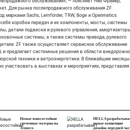
епродажного обслуживания», — поясняет Нил Фрайер,
ket. Для рынка послепродажного обслуживания ZF
д марками Sachs, Lemförder, TRW, Boge и Openmatics.
себя коробки передач и их компоненты, мосты, системы
ы, детали подвески и рулевого управления, амортизаторы
рковочные системы, а также системы привода, рулевого
детали. ZF также осуществляет сервисное обслуживание
, и предлагает системные решения в области внедорожно
орской техники и ветроэнергетики. В ближайшие месяцы
но участвовать в выставках и мероприятиях, представляя
Новые износостойкие
HELLA разрабатыва
спеченные материалы
новые концепции
Tenneco
дизайна передней час