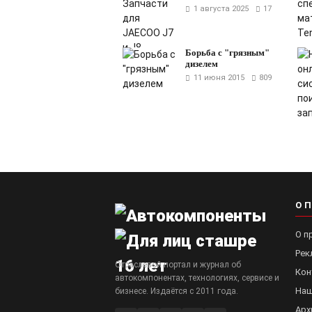
1 августа 2025
17
Борьба с "грязным"
дизелем
11 июня 2015
809
О 
О п
Рек
Отраслевой портал и журнал об
Кон
автокомпонентах, технологиях, сервисе и
Наш
бизнесе. Издаётся с 2011 года.
Арх