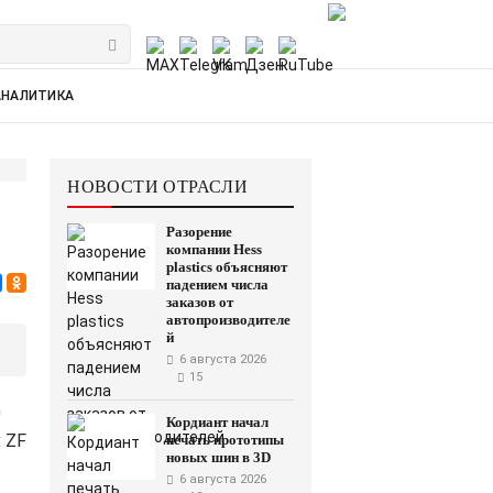
АНАЛИТИКА
НОВОСТИ ОТРАСЛИ
Разорение
компании Hess
plastics объясняют
падением числа
заказов от
автопроизводителе
й
6 августа 2026
15
0
Кордиант начал
 ZF
печать прототипы
новых шин в 3D
6 августа 2026