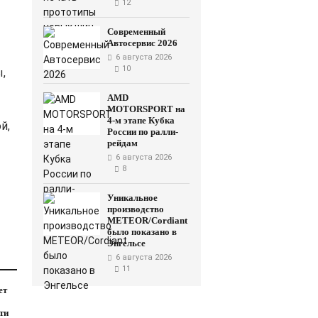
12
Современный
Автосервис 2026
6 августа 2026
10
,
AMD
MOTORSPORT на
4-м этапе Кубка
й,
России по ралли-
рейдам
6 августа 2026
8
Уникальное
производство
METEOR/Cordiant
было показано в
Энгельсе
6 августа 2026
11
ет
ти