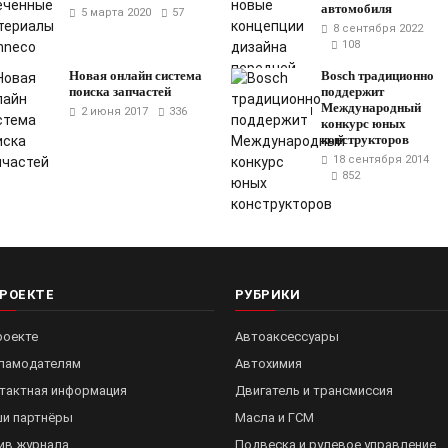
автомобиля
5 марта 2020
57
8 сентября 2022
108
Новая онлайн система
Bosch традиционно
поиска запчастей
поддержит
Международный
2 июня 2017
336
конкурс юных
конструкторов
18 сентября 2014
852
ПРОЕКТЕ
РУБРИКИ
роекте
Автоаксессуары
ламодателям
Автохимия
тактная информация
Двигатель и трансмиссия
и партнёры
Масла и ГСМ
ив журнала
Подвеска и рулевое управление