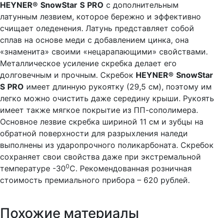
HEYNER
®
SnowStar
S
PRO
с дополнительным
латунным лезвием, которое бережно и эффективно
счищает оледенения. Латунь представляет собой
сплав на основе меди с добавлением цинка, она
«знаменита» своими «нецарапающими» свойствами.
Металлическое усиление скребка делает его
долговечным и прочным. Скребок
HEYNER
®
SnowStar
S
PRO
имеет длинную рукоятку (29,5 см), поэтому им
легко можно очистить даже середину крыши. Рукоять
имеет также мягкое покрытие из ПП-сополимера.
Основное лезвие скребка шириной 11 см и зубцы на
обратной поверхности для разрыхления наледи
выполнены из ударопрочного поликарбоната. Скребок
сохраняет свои свойства даже при экстремальной
0
температуре -30
C. Рекомендованная розничная
стоимость премиального прибора – 620 рублей.
Похожие материалы