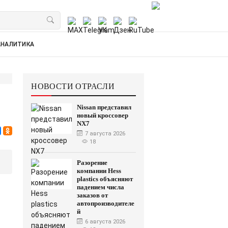
АНАЛИТИКА
НОВОСТИ ОТРАСЛИ
Nissan представил
новый кроссовер
NX7
7 августа 2026
18
Разорение
компании Hess
plastics объясняют
падением числа
заказов от
автопроизводителе
й
6 августа 2026