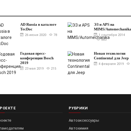
AD Russia в каталоге
ЭЗ и APS на
TecDoc
MIMS/Automechanik
26 июня 2020
78
1 сентября 2014
883
Годовая пресс-
Новая технология
конференция Bosch
Continental для Jeep
2019
4 февраля 2019
23 мая 2019
215
ПРОЕКТЕ
РУБРИКИ
роекте
Автоаксессуары
ламодателям
Автохимия