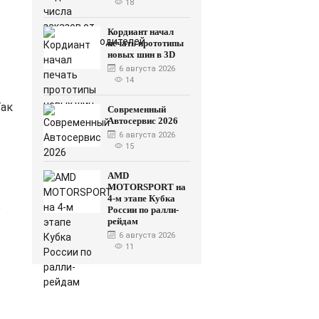
18
Кордиант начал
печать прототипы
новых шин в 3D
6 августа 2026
14
Так
Современный
Автосервис 2026
6 августа 2026
15
AMD
MOTORSPORT на
4-м этапе Кубка
е
России по ралли-
рейдам
6 августа 2026
11