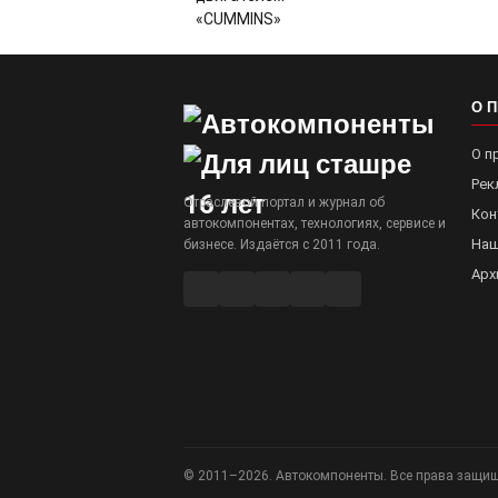
О 
О п
Рек
Отраслевой портал и журнал об
Кон
автокомпонентах, технологиях, сервисе и
Наш
бизнесе. Издаётся с 2011 года.
Арх
© 2011–2026. Автокомпоненты. Все права защи