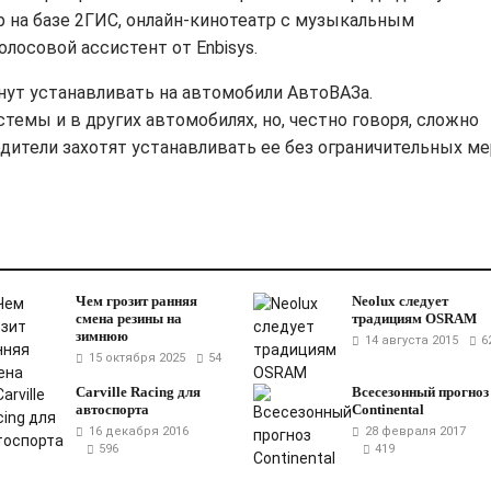
р на базе 2ГИС, онлайн-кинотеатр с музыкальным
олосовой ассистент от Enbisys.
нут устанавливать на автомобили АвтоВАЗа.
емы и в других автомобилях, но, честно говоря, сложно
дители захотят устанавливать ее без ограничительных ме
Чем грозит ранняя
Neolux следует
смена резины на
традициям OSRAM
зимнюю
14 августа 2015
6
15 октября 2025
54
Carville Racing для
Всесезонный прогноз
автоспорта
Continental
16 декабря 2016
28 февраля 2017
596
419