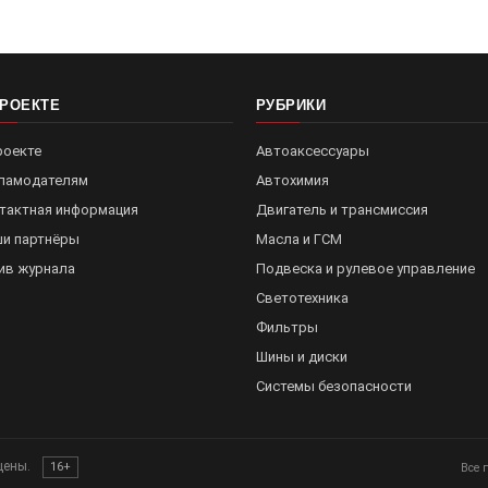
ПРОЕКТЕ
РУБРИКИ
роекте
Автоаксессуары
ламодателям
Автохимия
тактная информация
Двигатель и трансмиссия
и партнёры
Масла и ГСМ
ив журнала
Подвеска и рулевое управление
Светотехника
Фильтры
Шины и диски
Системы безопасности
щены.
16+
Все 