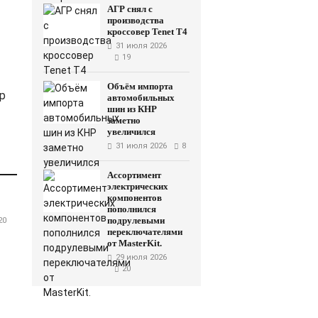
АГР снял с
производства
кроссовер Tenet T4
31 июля 2026
19
Объём импорта
р
автомобильных
шин из КНР
заметно
увеличился
31 июля 2026
8
Ассортимент
электрических
компонентов
пополнился
подрулевыми
20
переключателями
от MasterKit.
29 июля 2026
20