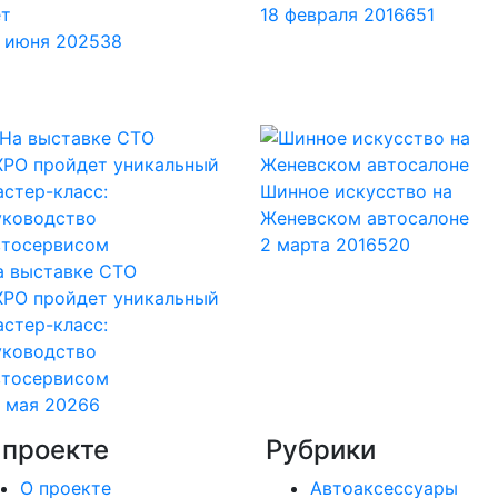
ет
18 февраля 2016
651
7 июня 2025
38
Шинное искусство на
Женевском автосалоне
2 марта 2016
520
а выставке СТО
XPO пройдет уникальный
астер-класс:
уководство
втосервисом
3 мая 2026
6
 проекте
Рубрики
О проекте
Автоаксессуары