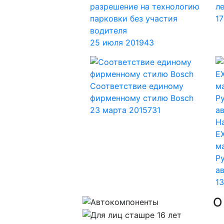
разрешение на технологию
л
парковки без участия
1
водителя
25 июля 2019
43
Соответствие единому
фирменному стилю Bosch
23 марта 2015
731
Н
E
м
Р
а
1
О