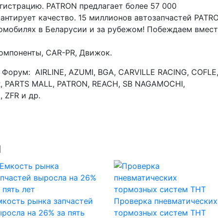
гистрацию. PATRON предлагает более 57 000
рантирует качество. 15 миллионов автозапчастей PATR
томобилях в
Беларусии
и за рубежом! Побеждаем вмест
омпоненты,
CAR
-
PR, Движок.
Е
Форум:
AIRLINE
,
AZUMI
,
BGA
,
CARVILLE
RACING
,
COFLE
R
,
PARTS
MALL
,
PATRON
,
REACH
,
SB
NAGAMOCHI
,
I
,
ZFR
и др
.
ы
мкость рынка запчастей
Проверка пневматических
ыросла на 26% за пять
тормозных систем ТНТ