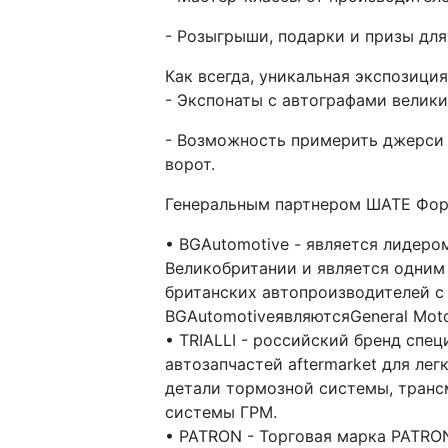
-
Розыгрыши, подарки и призы для
Как всегда, уникальная экспозици
- Экспонаты с автографами велик
-
Возможность примерить
джерси
ворот.
Генеральным партнером
ШАТЕ Фор
•
BGAutomotive
-
является лидером
Великобритании и является одним
британских автопроизводителей с
BGAutomotive
являютсяGeneral
Motor
•
TRIALLI
-
российский бренд
спец
автозапчастей
aftermarket
для легк
детали тормозной системы, транс
системы ГРМ.
•
PATRON
-
Торговая марка PATRON