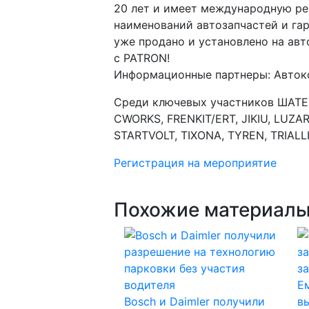
20 лет и имеет международную ре
наименований автозапчастей и га
уже продано и установлено на ав
с PATRON!
Информационные партнеры:
Авток
Среди ключевых участников ШАТ
CWORKS
,
FRENKIT
/
ERT
,
JIKIU
,
LUZA
STARTVOLT
,
TIXONA
,
TYREN
,
TRIALL
Регистрация на мероприятие
Похожие материал
Е
Bosch и Daimler получили
в