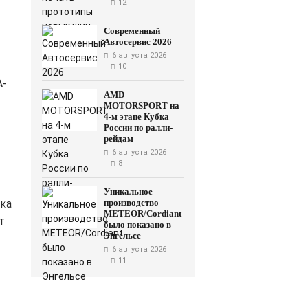
12
Современный
Автосервис 2026
6 августа 2026
10
A
-
AMD
MOTORSPORT на
4-м этапе Кубка
России по ралли-
рейдам
6 августа 2026
8
Уникальное
ка
производство
METEOR/Cordiant
т
было показано в
Энгельсе
6 августа 2026
11