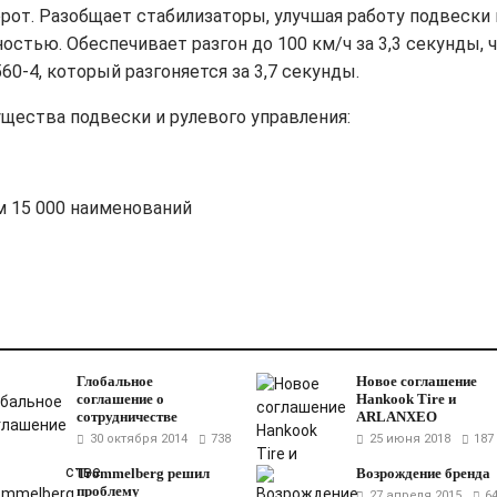
орот.
Разобщает стабилизаторы, улучшая работу подвески 
ностью. О
беспечивает разгон до 100 км/ч за 3,3 секунды, 
560-4, который разгоняется за 3,7 секунды.
щества подвески и рулевого управления:
м 15 000 наименований
Глобальное
Новое соглашение
соглашение о
Hankook Tire и
сотрудничестве
ARLANXEO
30 октября 2014
738
25 июня 2018
187
Trommelberg решил
Возрождение бренда
проблему
27 апреля 2015
6