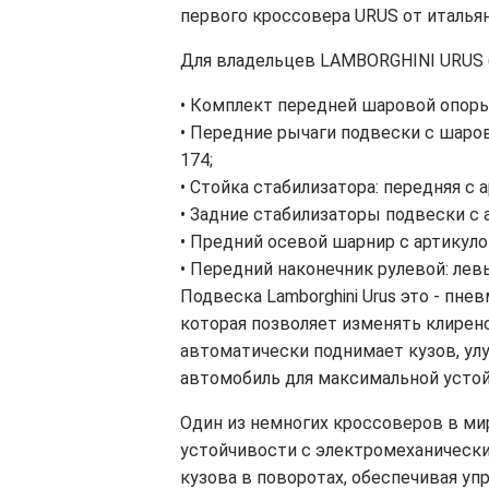
перв
ого
кроссовер
а
URUS
от италья
Для владельцев
LAMBORGHINI URUS
•
Комплект
передней
шаровой опор
•
Передние р
ычаг
и
подвески с шаро
174
;
•
С
тойка стабилизатора
: передняя
с а
•
Задние с
табилизатор
ы
подвески
с 
•
Предний
о
севой шарнир
с артикуло
•
Передний н
аконечник рулевой
:
лев
Подвеска
Lamborghini
Urus это -
пнев
которая позволяет изменять клиренс
автоматически поднимает кузов, ул
автомобиль для максимальной устой
О
дин из немногих кроссоверов в м
устойчивости с электромеханически
кузова в поворотах, обеспечивая уп