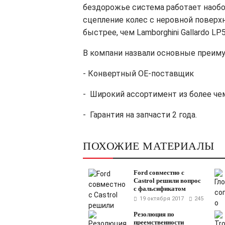
бездорожье система работает наоб
сцепление колес с неровной поверх
быстрее, чем
Lamborghini
Gallardo
LP
В компани назвали основные преиму
-
Конвертный
ОЕ-поставщик
-
Широкий ассортимент из более че
-
Гарантия на запчасти 2 года
.
ПОХОЖИЕ МАТЕРИАЛЫ
Ford совместно с
Castrol решили вопрос
с фальсификатом
19 октября 2017
245
Резолюция по
преемственности