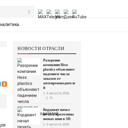
АНАЛИТИКА
НОВОСТИ ОТРАСЛИ
Разорение
компании Hess
plastics объясняют
падением числа
заказов от
автопроизводителе
й
6 августа 2026
16
Кордиант начал
печать прототипы
новых шин в 3D
для
6 августа 2026