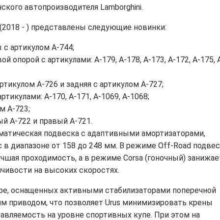
нского
автопроизводителя
Lamborghini
.
(20
18
-
)
представлены
следующие новинки
:
ы
с артикулом A-744
;
вой опорой
с артикулами: A-179,
A
-178,
A
-173,
A
-172,
A
-175,
ртикулом A-726
и задняя
с артикулом A-727
;
артикулами:
A-170,
A-171,
A-1069, A-1068
;
м A-723
;
ый A-722
и правый A-721
.
матическая подвеска с адаптивными амортизаторами,
 в диапазоне от 158 до 248 мм. В режиме
Off
-
Road
подвес
учшая проходимость, а в режиме
Corsa
(гоночный) занижае
чивости на высоких скоростях.
ире, оснащенных активными стабилизаторами поперечной
м приводом, что позволяет
Urus
минимизировать крены
равляемость на уровне спортивных купе. При этом на