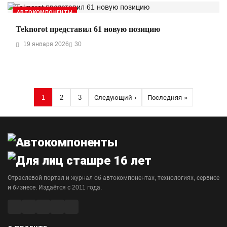
АВТОКОМПОНЕНТЫ
Teknorot представил 61 новую позицию
19 января 2026
30
Нумерация страниц
1
2
3
Следующий ›
Последняя »
Страница
Страница
Страница
Следующая страница
Последняя страни
Отраслевой портал и журнал об автокомпонентах, технологиях, сервисе
и бизнесе. Издаётся с 2011 года.