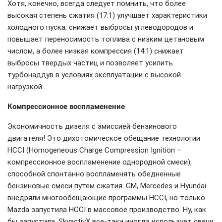
Хотя, конечно, всегда следует помнить, что более
высокая степень сжатия (17:1) улучшает характеристики
холодного пуска, снижает выбросы углеводородов и
повышает переносимость топлива с низким цетановым
числом, а более низкая компрессия (14:1) снижает
выбросы твердых частиц и позволяет усилить
турбонаддув в условиях эксплуатации с высокой
нагрузкой.
Компрессионное воспламенение
Экономичность дизеля с эмиссией бензинового
двигателя! Это дихотомическое обещание технологии
HCCI (Homogeneous Charge Compression Ignition –
компрессионное воспламенение однородной смеси),
способной спонтанно воспламенять обедненные
бензиновые смеси путем сжатия. GM, Mercedes и Hyundai
внедряли многообещающие программы HCCI, но только
Mazda запустила HCCI в массовое производство. Ну, как
бы запустила. SkyactivX все-таки иногда использует свечи