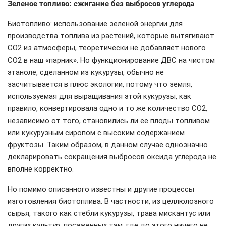
Зеленое топливо: сжигание без выбросов углерода
Биотопливо: использование зеленой энергии для
производства топлива из растений, которые вытягивают
CO2 из атмосферы, теоретически не добавляет нового
CO2 в наш «парник». Но функционирование ДВС на чистом
этаноле, сделанном из кукурузы, обычно не
засчитывается в плюс экологии, потому что земля,
используемая для выращивания этой кукурузы, как
правило, конвертировала одно и то же количество CO2,
независимо от того, становились ли ее плоды топливом
или кукурузным сиропом с высоким содержанием
фруктозы. Таким образом, в данном случае однозначно
декларировать сокращения выбросов оксида углерода не
вполне корректно.
Но помимо описанного известны и другие процессы
изготовления биотоплива. В частности, из целлюлозного
сырья, такого как стебли кукурузы, трава мискантус или
других культур, посаженных там, где до этого ничего не