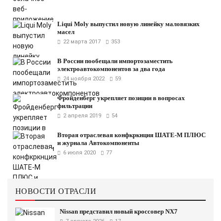
Liqui Moly выпустил новую линейку маловязких
масел
22 марта 2017
353
В России пообещали импортозаместить
электроавтокомпонентов за два года
24 ноября 2022
59
Фройденберг укрепляет позиции в вопросах
фильтрации
2 апреля 2019
54
Вторая отраслевая конфкркнция ШАТЕ-М ПЛЮС
и журнала Автокомпоненты
6 июля 2020
77
НОВОСТИ ОТРАСЛИ
Nissan представил новый кроссовер NX7