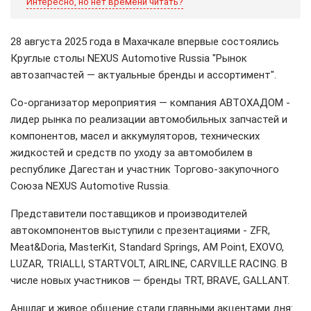
Интересно, но нет времени читать?
28 августа 2025 года в Махачкале впервые состоялись
Круглые столы NEXUS Automotive Russia "Рынок
автозапчастей — ак
туальные бренды и ассортимент".
Со-организатор ме
роприятия — компания АВТОХАДОМ -
лидер рынка по реализации автомобильных запчастей и
компонентов, масел и аккумуляторов, технических
жидкостей и средств по уходу за ав
томобилем в
республике Дагестан и
участник Торгово-закупочного
Союза NEXUS Automotive Russia.
Представители поставщиков и производителей
автокомпонентов выступили с пре
зентациями -
ZFR,
Meat&Doria, MasterKit, Standard Springs, AM Point, EXOVO,
LUZAR, TRIALLI, STARTVOLT, AIRLINE, CARVILLE RACING. В
числе новых участников — бренды
TRT, BRAVE, GALLANT.
Аншлаг и живое общение стали главными акцентами дня: