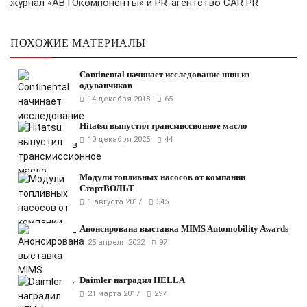
журнал «АВТОком
поненты» и PR-агентство CAR PR
ПОХОЖИЕ МАТЕРИАЛЫ
Continental начинает исследование шин из
одуванчиков
14 декабря 2018
65
Hitatsu выпустил трансмиссионное масло
10 декабря 2025
44
Модули топливных насосов от компании
СтартВОЛЬТ
1 августа 2017
345
Анонсирована выставка MIMS Automobility Awards
25 апреля 2022
97
Daimler наградил HELLA
21 марта 2017
297