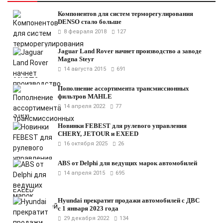
Компонентов для систем терморегулирования
DENSO стало больше
8 февраля 2018
127
Jaguar Land Rover начнет производство а заводе
Magna Steyr
14 августа 2015
691
Пополнение ассортимента трансмиссионных
фильтров MAHLE
14 апреля 2022
77
Новинки FEBEST для рулевого управления
CHERY, JETOUR и EXEED
16 октября 2025
26
ABS от Delphi для ведущих марок автомобилей
14 апреля 2015
695
Hyundai прекратит продажи автомобилей с ДВС
с 1 января 2023 года
29 декабря 2022
134