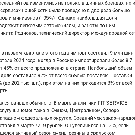
следний год изменились не только в шинных брендах, но 
осервисах нашей сети было проведено в два раза больше
ров
и
минивэнов
(+95%). Однако наибольшая доля
надлежит легковым автомобилям, и работы по ним
Никита Родионов, технический директор международной се
в первом квартале этого года импорт составил 9 млн шин.
ртале 2024 года, когда в Россию импортировали более 9,7
т 46% от всего предложения в стране. Наибольший объем
доля составила 92% от всего объема поставок. Поставки
(до 201 тыс. шт.), при этом на них приходится 3% от всей
рты.
чался раньше
обычного. В марте
аналитики FIT SERVICE
услугу
шиномонта
жа
в Южном, Центральном,
Северо-
ападном федеральных округах. Средний чек заказ-нарядов
оставил в марте 7219 рублей. Он увеличился на 12%, если
ришелся активный сезон смены резины в Уральском,