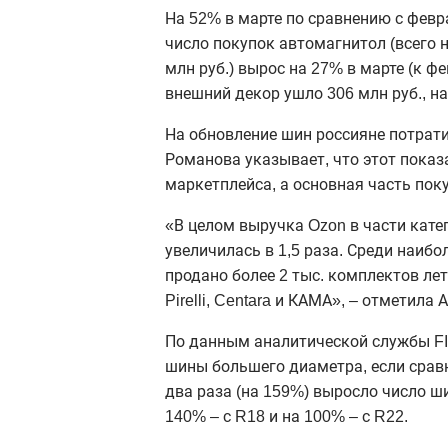
На 52% в марте по сравнению с февр
число покупок автомагнитол (всего н
млн руб.) вырос на 27% в марте (к ф
внешний декор ушло 306 млн руб., на
На обновление шин россияне потрати
Романова указывает, что этот показ
маркетплейса
, а основная часть по
«В целом выручка
Ozon
в части кате
увеличилась в 1,5 раза. Среди наиб
продано более 2 тыс. комплектов ле
Pirelli
,
Centara
и КАМА», – отметила 
По данным аналитической службы FIT
шины большего диаметра, если срав
два раза (на 159%) выросло число 
140% – с R18 и на 100% – с R22.