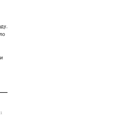
ду.
ло
ли
21