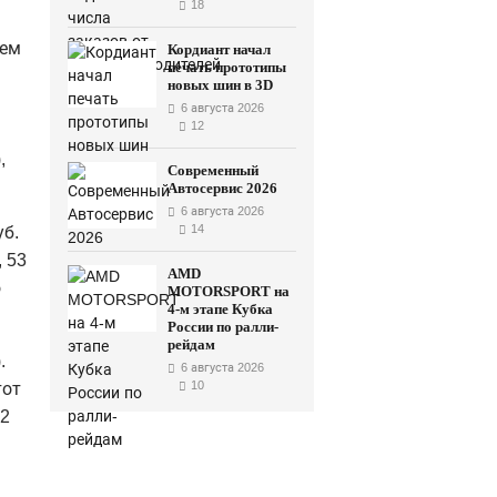
18
нем
Кордиант начал
печать прототипы
новых шин в 3D
6 августа 2026
12
,
Современный
Автосервис 2026
6 августа 2026
14
уб.
, 53
AMD
о
MOTORSPORT на
4-м этапе Кубка
России по ралли-
рейдам
.
6 августа 2026
10
тот
62