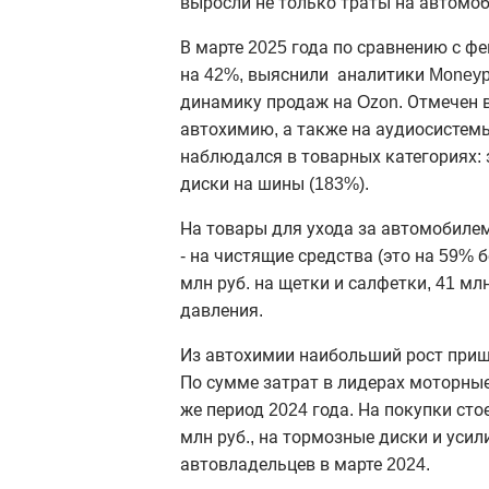
выросли не только траты на автомоб
В марте 2025 года по сравнению с ф
на 42%,
выяснили аналитики
Moneyp
динамику продаж на
Ozon
. Отмечен 
автохимию, а также на аудиосистем
наблюдался в товарных категориях: 
диски на шины (183%).
На товары для ухода за автомобилем 
- на чистящие средства (это на 59% б
млн руб. на щетки и салфетки, 41 мл
давления.
Из автохимии наибольший рост приш
По сумме затрат в лидерах моторные 
же период 2024 года. На покупки сто
млн руб., на тормозные диски и усил
автовладельцев в марте 2024.