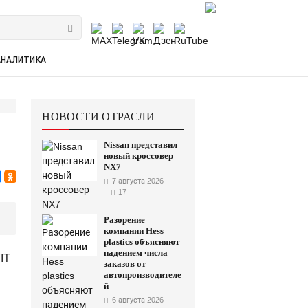
АНАЛИТИКА
НОВОСТИ ОТРАСЛИ
Nissan представил
новый кроссовер
NX7
7 августа 2026
17
Разорение
компании Hess
plastics объясняют
падением числа
IT
заказов от
автопроизводителе
й
6 августа 2026