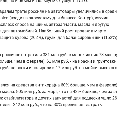
иль, но и объем используемых услуг на СТО.
евралем траты россиян на
автотовары
увеличились в сред
alce
(входит в экосистему для бизнеса Контур), изучив
всплеск спроса на шины, автозапчасти, масла и другую
ы для автомобилей. Наибольший рост продаж в марте
защита кузова (262%), грузы для балансировки шин (152%)
россияне потратили 331 млн руб. в марте, из них 78 млн р
ольше, чем в феврале), 61 млн руб. - на краски и грунтовки
н руб. на воски и полироли и 17 млн руб. на мойки высоког
елся на средства
антикора
(на 60% больше, чем в феврале)
масла: 805 млн руб. за март, что на 42% больше, чем за э
ек стабилизатора и других запчастей для подвески ушло 2
ители - 242 млн руб., что на 30% превышает затраты