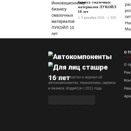
бизнесу смазочных
материалов ЛУКОЙЛ
10 лет
9 декабря 2015
829
О 
О п
Рек
Отраслевой портал и журнал об
Кон
автокомпонентах, технологиях, сервисе
Наш
и бизнесе. Издаётся с 2011 года.
Арх