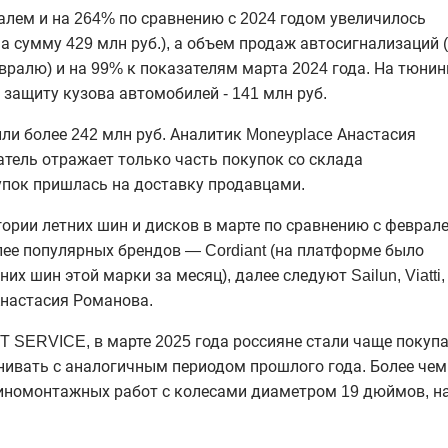
алем и на 264% по сравнению с 2024 годом увеличилось
а сумму 429 млн руб.), а объем продаж автосигнализаций 
евралю) и на 99% к показателям марта 2024 года. На тюнин
 защиту кузова автомобилей - 141 млн руб.
ли более 242 млн руб. Аналитик
Moneyplace
Анастасия
атель отражает только часть покупок со склада
купок пришлась на доставку продавцами.
гории летних шин и дисков в марте по сравнению с феврал
олее популярных брендов —
Cordiant
(на платформе было
тних шин этой марки за месяц), далее следуют
Sailun
,
Viatti
,
Анастасия Романова.
 SERVICE, в марте 2025 года россияне стали чаще покуп
нивать с аналогичным периодом прошлого года. Более чем
шиномонтажных работ с колесами диаметром 19 дюймов, н