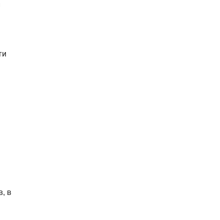
и
ти
, в