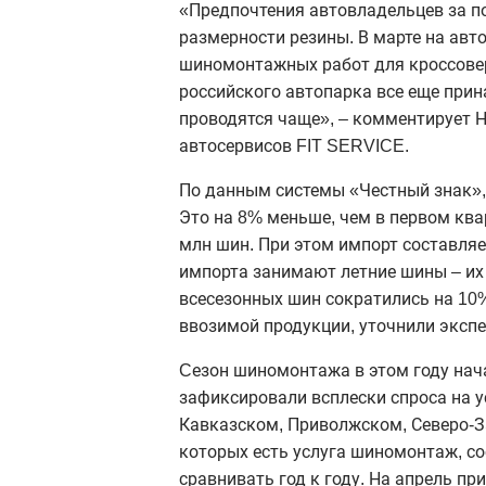
«Предпочтения автовладельцев за по
размерности резины. В марте на авт
шиномонтажных работ для
кроссове
российского автопарка все еще при
проводятся чаще», – комментирует 
автосервисов FIT SERVICE.
По данным системы «Честный знак», 
Это на 8% меньше, чем в первом ква
млн шин. При этом импорт составляе
импорта занимают летние шины – их 
всесезонных шин сократились на 10% 
ввозимой продукции, уточнили экспе
Cезон
шиномонтажа
в этом году на
зафиксировали всплески спроса на 
Кавказском
, Приволжском, Северо-З
которых есть услуга
шиномонтаж
, с
сравнивать год к году. На апрель п