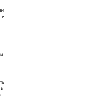
(94
г и
ем
ать
 в
а