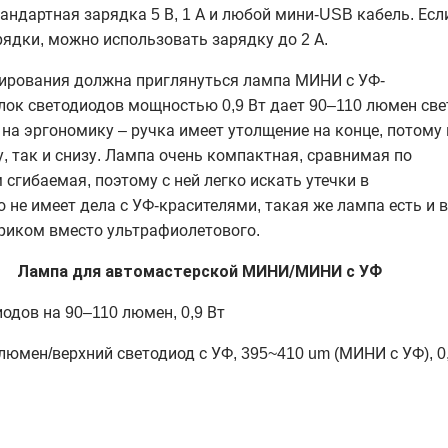
тандартная зарядка 5 В, 1 А и любой мини-USB кабель. Есл
рядки, можно использовать зарядку до 2 А.
ирования должна приглянуться лампа МИНИ с УФ-
ок светодиодов мощностью 0,9 Вт дает 90–110 люмен све
 на эргономику – ручка имеет утолщение на конце, потому 
, так и снизу. Лампа очень компактная, сравнимая по
 сгибаемая, поэтому с ней легко искать утечки в
о не имеет дела с УФ-красителями, такая же лампа есть и в
риком вместо ультрафиолетового.
Лампа для автомастерской МИНИ/МИНИ с УФ
одов на 90–110 люмен, 0,9 Вт
люмен/верхний светодиод с УФ, 395~410 um (МИНИ с УФ), 0