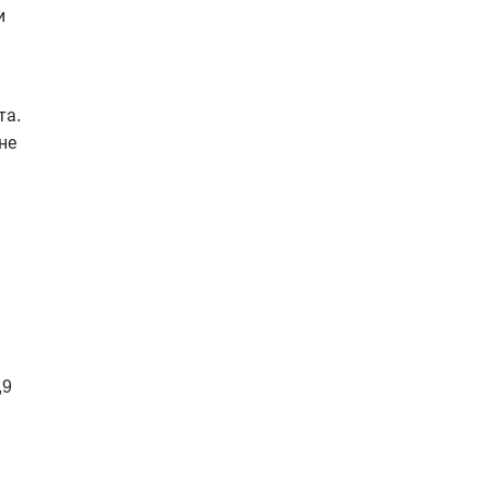
и
та.
не
,9