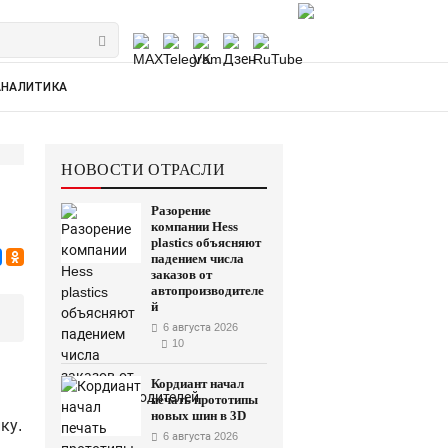
АНАЛИТИКА
НОВОСТИ ОТРАСЛИ
Разорение
компании Hess
plastics объясняют
падением числа
заказов от
автопроизводителе
й
6 августа 2026
10
Кордиант начал
печать прототипы
новых шин в 3D
ку.
6 августа 2026