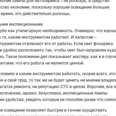
бочие лампы для автосервиса – не роскошь, а средство
едство экономии, поскольку хорошее освещение больших
 время, это действительно роскошь.
ными инспекционными
убо как утилитарную необходимость. Очевидно, что хоро
 то, каким инструментом работает. И напротив –
трументом отвлекают его от работы. Если свет фонарика
и удобно расположить так, чтобы свет был направлен куд
во. Такое положение дел показывает мастеру, как и в случ
тами, что его работа не является ценной.
условиях и каким инструментом работать, скорее всего, это
бя и свой труд, то так же не будет ценить ни мнение владе
татах ремонта, ни репутацию СТО в целом. Впрочем, все э
огические, однако, безусловно, инспекционные лампы
е удобства, увидеть которые не способен разве что слепо
ое освещение позволяет быстрее и точнее осуществить