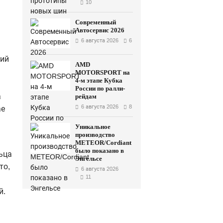
10
Современный
Автосервис 2026
6 августа 2026
6
ший
AMD
MOTORSPORT на
4-м этапе Кубка
России по ралли-
а
рейдам
6 августа 2026
8
ае
Уникальное
производство
METEOR/Cordiant
было показано в
льца
Энгельсе
то,
6 августа 2026
11
й.