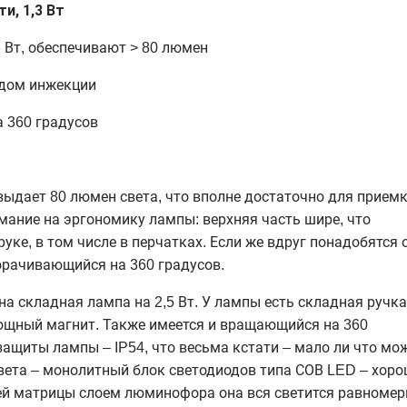
и, 1,3 Вт
 Вт, обеспечивают > 80 люмен
одом инжекции
 360 градусов
 выдает 80 люмен света, что вполне достаточно для приемк
мание на эргономику лампы: верхняя часть шире, что
уке, в том числе в перчатках. Если же вдруг понадобятся 
орачивающийся на 360 градусов.
на складная лампа на 2,5 Вт. У лампы есть складная ручка
мощный магнит. Также имеется и вращающийся на 360
ащиты лампы – IP54, что весьма кстати – мало ли что мо
вета – монолитный блок светодиодов типа СОВ LED – хор
сей матрицы слоем люминофора она вся светится равномер