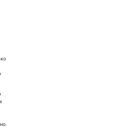
ько
у
о
м
но.