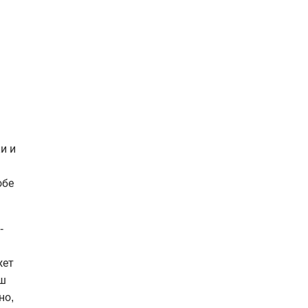
и и
обе
-
жет
ош
но,