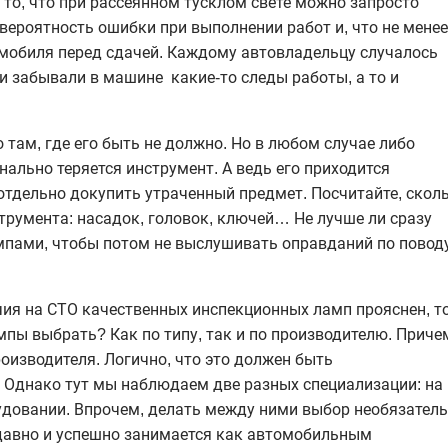
 то, что при рассеянном тусклом свете можно запросто
 вероятность ошибки при выполнении работ и, что не менее
мобиля перед сдачей. Каждому автовладельцу случалось
и забывали в машине какие-то следы работы, а то и
 там, где его быть не должно. Но в любом случае либо
нально теряется инструмент. А ведь его приходится
отдельно докупить утраченный предмет. Посчитайте, скол
струмента: насадок, головок, ключей… Не лучше ли сразу
пами, чтобы потом не выслушивать оправданий по повод
чия на СТО качественных инспекционных ламп прояснен, т
мпы выбрать? Как по типу, так и по производителю. Приче
роизводителя. Логично, что это должен быть
 Однако тут мы наблюдаем две разных специализации: на
удовании. Впрочем, делать между ними выбор необязатель
 давно и успешно занимается как автомобильным