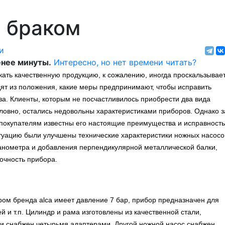
с браком
и
нее минуты.
Интересно, но нет времени читать?
кать качественную продукцию, к сожалению, иногда проскальзывае
одят из положения, какие меры предпринимают, чтобы исправить
ва. Клиенты, которым не посчастливилось приобрести два вида
ловно, остались недовольны характеристиками приборов. Однако з
 покупателям известны его настоящие преимущества и исправность
итуацию были улучшены технические характеристики ножных насосо
манометра и добавления перпендикулярной металлической балки,
очность прибора.
м бренда alca имеет давление 7 бар, прибор предназначен для
 и т.п. Цилиндр и рама изготовлены из качественной стали,
 и снабжен четырьмя адаптерами. Другой ножной насос снабжен