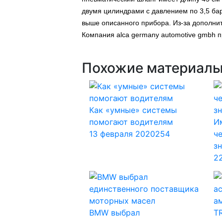
двумя цилиндрами с давлением по 3,5 ба
выше описанного прибора. Из-за дополни
Компания alca germany automotive gmbh п
Похожие материал
Как «умные» системы
помогают водителям
И
13 февраля 2020
254
ч
з
2
BMW выбрал
T