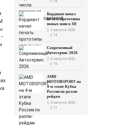
18
и
Кордиант начал
печать прототипы
M
новых шин в 3D
Мы
6 августа 2026
14
 –
и
Современный
Автосервис 2026
6 августа 2026
15
и
AMD
ких
MOTORSPORT на
4-м этапе Кубка
ка
России по ралли-
рейдам
6 августа 2026
11