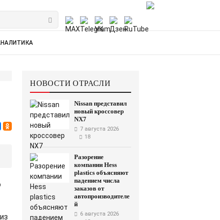
АНАЛИТИКА
НОВОСТИ ОТРАСЛИ
Nissan представил
новый кроссовер
NX7
7 августа 2026
18
Разорение
компании Hess
plastics объясняют
падением числа
ю
заказов от
автопроизводителе
й
6 августа 2026
из