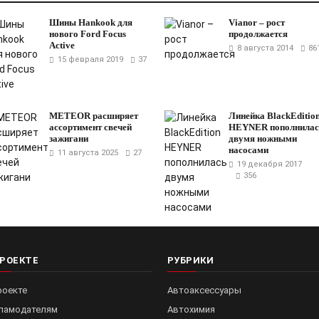
Шины Hankook для
Vianor – рост
нового Ford Focus
продолжается
Active
8 августа 2014
86
15 февраля 2019
37
METEOR расширяет
Линейка BlackEditio
ассортимент свечей
HEYNER пополнилас
зажигани
двумя ножными
насосами
11 августа 2025
27
19 декабря 2017
356
ПРОЕКТЕ
РУБРИКИ
роекте
Автоаксессуары
ламодателям
Автохимия