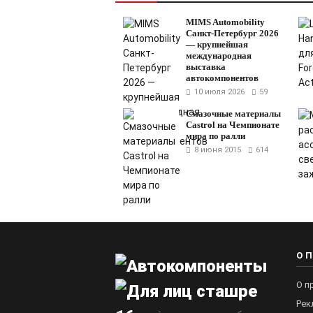
MIMS Automobility
Санкт-Петербург 2026
— крупнейшая
международная
выставка
автокомпонентов
10 июля 2026
59
Смазочные материалы
Castrol на Чемпионате
мира по ралли
8 июня 2015
614
О 
О п
Рек