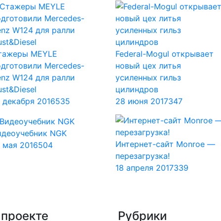
тажеры MEYLE
Federal-Mogul открывает
одготовили Mercedes-
новый цех литья
enz W124 для ралли
усиленных гильз
st&Diesel
цилиндров
6 декабря 2016
535
28 июня 2017
347
идеоучебник NGK
Интернет-сайт Monroe —
1 мая 2016
504
перезагрузка!
18 апреля 2017
339
 проекте
Рубрики