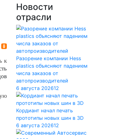
Новости
отрасли
Разорение компании Hess
ь к
plastics объясняют падением
сть
числа заказов от
дов
автопроизводителей
6 августа 2026
12
ную
Кордиант начал печать
прототипы новых шин в 3D
6 августа 2026
12