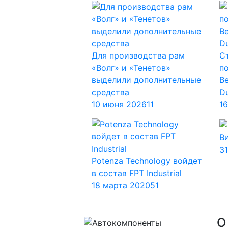
Для производства рам
С
«Волг» и «Тенетов»
п
выделили дополнительные
B
средства
Du
10 июня 2026
11
1
В
3
Potenza Technology войдет
в состав FPT Industrial
18 марта 2020
51
О