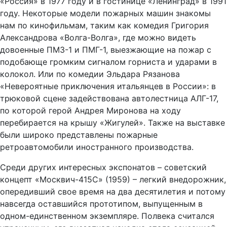
«Россия» в 1977 году и в гостинице «Ленинград» в 1991
году. Некоторые модели пожарных машин знакомы
нам по кинофильмам, таким как комедия Григория
Александрова «Волга-Волга», где можно видеть
довоенные ПМЗ-1 и ПМГ-1, выезжающие на пожар с
подобающе громким сигналом горниста и ударами в
колокол. Или по комедии Эльдара Рязанова
«Невероятные приключения итальянцев в России»: в
трюковой сцене задействована автолестница АЛГ-17,
по которой герой Андрея Миронова на ходу
перебирается на крышу «Жигулей». Также на выставке
были широко представлены пожарные
ретроавтомобили иностранного производства.
Среди других интересных экспонатов – советский
концепт «Москвич-415С» (1959) – легкий внедорожник,
опередивший свое время на два десятилетия и потому
навсегда оставшийся прототипом, выпущенным в
одном-единственном экземпляре. Полвека считался