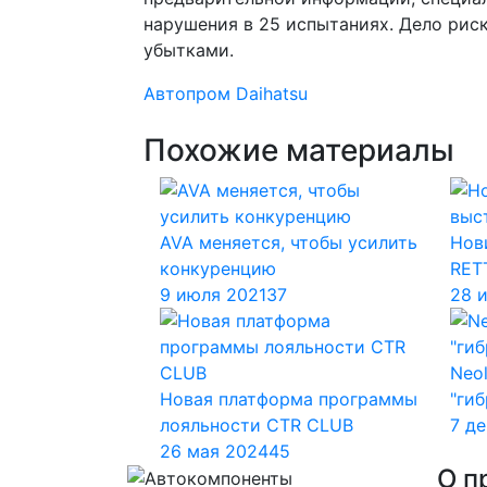
нарушения в 25 испытаниях. Дело рис
убытками.
Автопром
Daihatsu
Похожие материалы
AVA меняется, чтобы усилить
Нов
конкуренцию
RET
9 июля 2021
37
28 
Neol
Новая платформа программы
"ги
лояльности CTR CLUB
7 д
26 мая 2024
45
О п