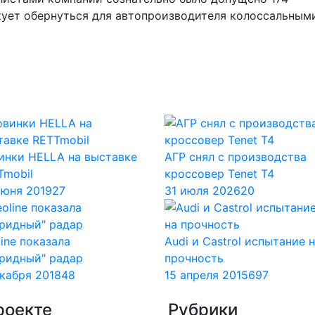
кует обернуться для автопроизводителя колоссальным
инки HELLA на выставке
АГР снял с производства
Tmobil
кроссовер Tenet T4
июня 2019
27
31 июля 2026
20
ine показала
Audi и Castrol испытание 
бридный" радар
прочность
екабря 2018
48
15 апреля 2015
697
роекте
Рубрики