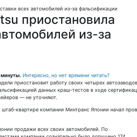
tsu приостановила
автомобилей из-за
и
 минуты.
Интересно, но нет времени читать?
едели приостановит работу своих четырех автозаводов
фальсификацией данных краш-тестов в ходе сертифика
вейеров — не уточняют.
 в штаб-квартире компании Минтранс Японии начал про
Японии продажи всех своих автомобилей. По
листами компании сознательно было допущено 174