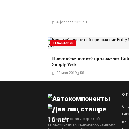
4 февраля 2021
108
TECALLIANCE
Новое облачное веб-приложение Ent
Supply Web
28 мая 2019
58
О 
О п
Рек
Отраслевой портал и журнал об
Кон
автокомпонентах, технологиях, сервисе и