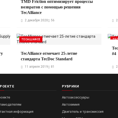
TMD Friction оптимизирует процессы
возвратов с помощью решения
TecAlliance
2 декабря 2020
56
2
TECALLIANCE
TEC
Te
ry
TecAlliance отмечает 25-летие
#4
стандарта TecDoc Standard
11 апреля 2019
81
2
ПРОЕКТЕ
РУБРИКИ
роекте
Автоаксессуары
ламодателям
Автохимия
тактная информация
Двигатель и трансмиссия