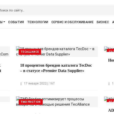
РЫ
СОБЫТИЯ
ТЕХНОЛОГИИ
СЕРВИС И ОБСЛУЖИВАНИЕ
БИЗНЕС
TECALLIANCE
TEC
Но
к
18 процентов брендов каталога TecDoc
й
– в статусе «Premier Data Supplier»
17 января 2022
167
1
TMD FRICTION
AD 
AD