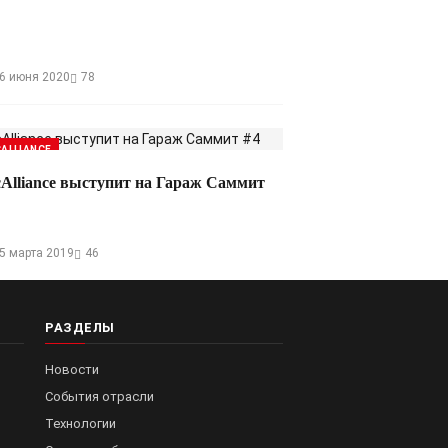
6 июня 2020
78
ALLIANCE
cAlliance выступит на Гараж Саммит
5 марта 2019
46
РАЗДЕЛЫ
Новости
События отрасли
Технологии