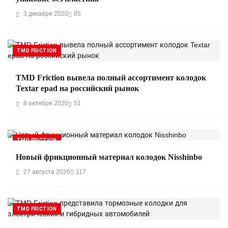
3 декабря 2020
85
TMD FRICTION
TMD Friction вывела полный ассортимент колодок
Textar epad на российский рынок
8 октября 2020
51
TMD FRICTION
Новый фрикционный материал колодок Nisshinbo
27 августа 2020
117
TMD FRICTION