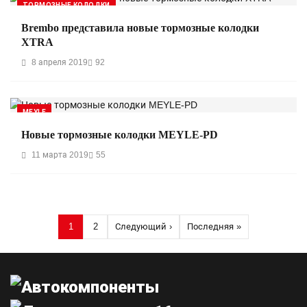
ТОРМОЗНЫЕ КОЛОДКИ
Brembo представила новые тормозные колодки
XTRA
8 апреля 2019
92
MEYLE
Новые тормозные колодки MEYLE-PD
11 марта 2019
55
Нумерация страниц
1
2
Следующий ›
Последняя »
Страница
Страница
Следующая страница
Последняя страница