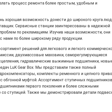
елать процесс ремонта более простым, удобным и
нь хорошая возможность донести до широкого круга люд
ставщик. Сервисные станции заинтересованы в надежной
т проблем по рекламациям. Изучив наши возможности, они
 с нами по более широкому ряду продукции.
сортимент решений для легкового и легкого коммерческ
смиссии, двухмассовые маховики, саморегулирующиеся
сцепления, гидравлические выжимные подшипники, новы
едач LuK Gear Box. Мы представили также полный
идрокомпенсаторы, комплекты ременного и цепного приво
 с обгонной муфтой. Ассортимент ступичных подшипнико
дшипниками первого поколения и более сложными
е со ступицей. Также мы демонстрировали детали подвес