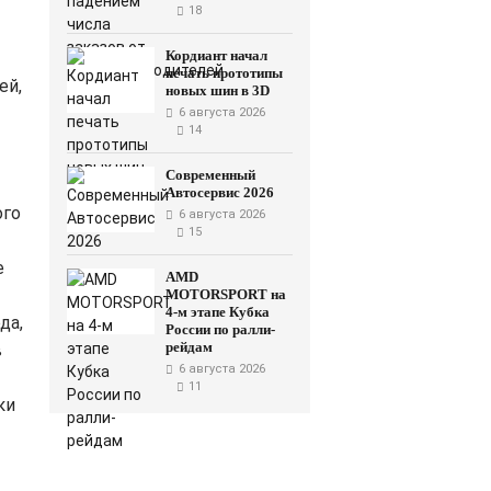
18
Кордиант начал
печать прототипы
ей,
новых шин в 3D
6 августа 2026
14
Современный
Автосервис 2026
ого
6 августа 2026
15
е
AMD
MOTORSPORT на
4-м этапе Кубка
да,
России по ралли-
рейдам
в
6 августа 2026
11
ки