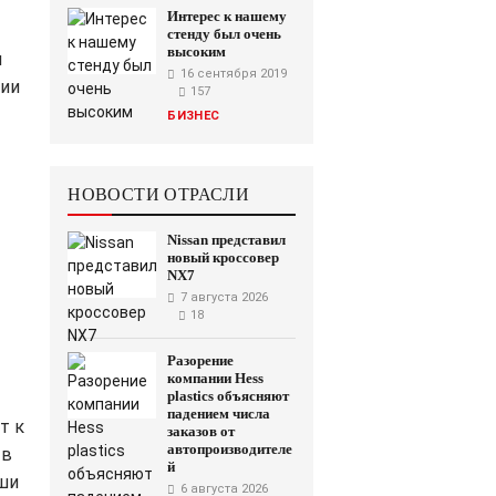
Интерес к нашему
стенду был очень
высоким
и
16 сентября 2019
ции
157
БИЗНЕС
НОВОСТИ ОТРАСЛИ
Nissan представил
новый кроссовер
NX7
7 августа 2026
18
Разорение
компании Hess
plastics объясняют
падением числа
т к
заказов от
автопроизводителе
 в
й
аши
6 августа 2026