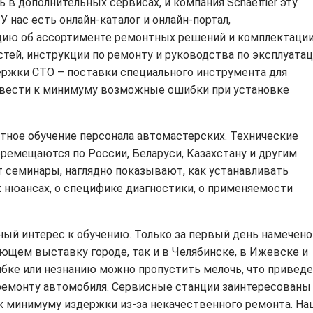
 в дополнительных сервисах, и компания Schaeffler эту
 нас есть онлайн-каталог и онлайн-портал,
ию об ассортименте ремонтных решений и комплектаци
тей, инструкции по ремонту и руководства по эксплуата
ржки СТО – поставки специального инструмента для
 свести к минимуму возможные ошибки при установке
тное обучение персонала автомастерских. Технические
еремещаются по России, Беларуси, Казахстану и другим
т семинары, наглядно показывают, как устанавливать
нюансах, о специфике диагностики, о применяемости
ный интерес к обучению. Только за первый день намечено
ющем выставку городе, так и в Челябинске, в Ижевске и
ибке или незнанию можно пропустить мелочь, что приведе
ремонту автомобиля. Сервисные станции заинтересованы
 к минимуму издержки из-за некачественного ремонта. Н