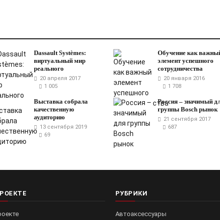
Dassault Systèmes:
Обучение как важны
виртуальный мир
элемент успешного
реального
сотрудничества
20 апреля 2017
20 января 2016
1 005
1 708
Выставка собрала
Россия – значимый д
качественную
группы Bosch рынок
аудиторию
21 сентября 2017
13 сентября 2019
687
69
ПРОЕКТЕ
РУБРИКИ
роекте
Автоаксессуары